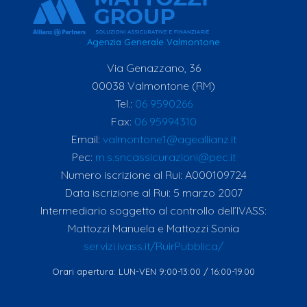
Agenzia Generale Valmontone
Via Genazzano, 36
00038 Valmontone (RM)
Tel.:
06 9590266
Fax:
06 95994310
Email:
valmontone1@ageallianz.it
Pec:
m.s.sncassicurazioni@pec.it
Numero iscrizione al Rui: A000109724
Data iscrizione al Rui: 5 marzo 2007
Intermediario soggetto al controllo dell’IVASS:
Mattozzi Manuela e Mattozzi Sonia
servizi.ivass.it/RuirPubblica/
Orari apertura: LUN-VEN 9:00-13:00 / 16:00-19.00