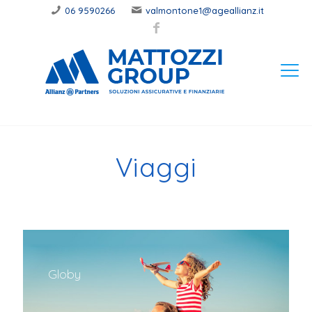
06 9590266
valmontone1@ageallianz.it
Viaggi
Globy