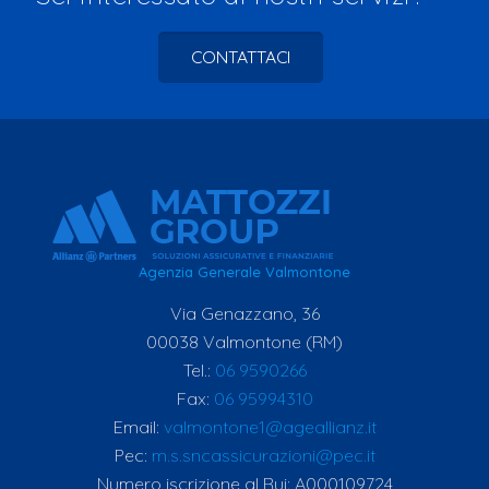
CONTATTACI
Agenzia Generale Valmontone
Via Genazzano, 36
00038 Valmontone (RM)
Tel.:
06 9590266
Fax:
06 95994310
Email:
valmontone1@ageallianz.it
Pec:
m.s.sncassicurazioni@pec.it
Numero iscrizione al Rui: A000109724