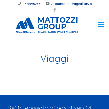
06 9590266
valmontone1@ageallianz.it
Viaggi
Sei interessato ai nostri servizi?