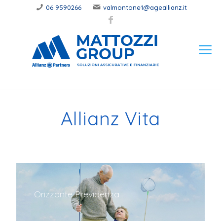
06 9590266
valmontone1@ageallianz.it
Allianz Vita
Orizzonte Previdenza